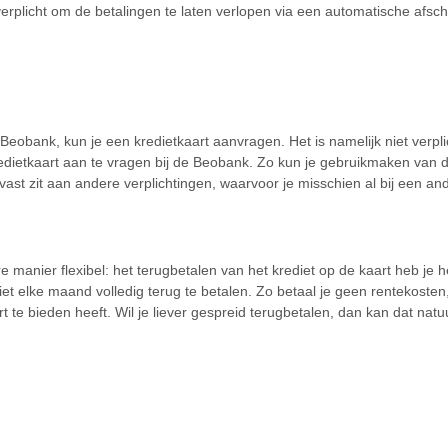
 verplicht om de betalingen te laten verlopen via een automatische afschr
 Beobank, kun je een kredietkaart aanvragen. Het is namelijk niet verpl
dietkaart aan te vragen bij de Beobank. Zo kun je gebruikmaken van d
 vast zit aan andere verplichtingen, waarvoor je misschien al bij een a
manier flexibel: het terugbetalen van het krediet op de kaart heb je he
iet elke maand volledig terug te betalen. Zo betaal je geen rentekost
t te bieden heeft. Wil je liever gespreid terugbetalen, dan kan dat nat