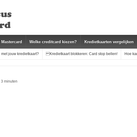
s Mastercard
Welke creditcard kiezen?
Kredietkaarten vergelijken
 met jouw kredietkaart?
Kredietkaart blokkeren: Card stop bellen!
Hoe kan
n 3 minuten