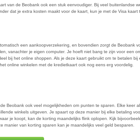
aart van de Beobank ook een stuk eenvoudiger. Bij veel buitenlandse 
nder dat je extra kosten maakt voor de kaart, kun je met de Visa kaart
automatisch een aankoopverzekering, en bovendien zorgt de Beobank v
len, vanachter je eigen computer. Je hoeft niet bang te zijn voor een
el bij het online shoppen. Als je deze kaart gebruikt om te betalen bij e
et online winkelen met de kredietkaart ook nog eens erg voordelig.
 de Beobank ook veel mogelijkheden om punten te sparen. Elke keer als
illende winkels uitgeven. Je spaart op deze manier bij elke betaling vo
aar je koopt, kan de korting maandelijks flink oplopen. Kijk bijvoorbee
e manier van korting sparen kan je maandelijks veel geld besparen.