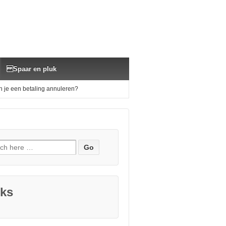
Spaar en pluk
 je een betaling annuleren?
h for:
nks