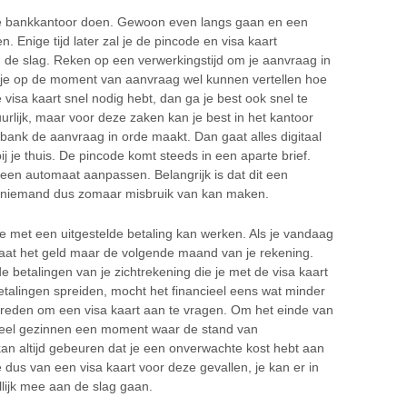
 je bankkantoor doen. Gewoon even langs gaan en een
Enige tijd later zal je de pincode en visa kaart
de slag. Reken op een verwerkingstijd om je aanvraag in
n je op de moment van aanvraag wel kunnen vertellen hoe
 visa kaart snel nodig hebt, dan ga je best ook snel te
rlijk, maar voor deze zaken kan je best in het kantoor
t bank de aanvraag in orde maakt. Dan gaat alles digitaal
bij je thuis. De pincode komt steeds in een aparte brief.
 een automaat aanpassen. Belangrijk is dat dit een
aar niemand dus zomaar misbruik van kan maken.
je met een uitgestelde betaling kan werken. Als je vandaag
gaat het geld maar de volgende maand van je rekening.
betalingen van je zichtrekening die je met de visa kaart
talingen spreiden, mocht het financieel eens wat minder
e reden om een visa kaart aan te vragen. Om het einde van
veel gezinnen een moment waar de stand van
 kan altijd gebeuren dat je een onverwachte kost hebt aan
je dus van een visa kaart voor deze gevallen, je kan er in
lijk mee aan de slag gaan.