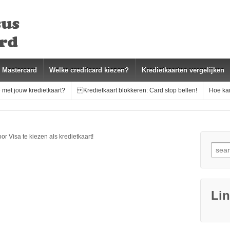
s Mastercard
Welke creditcard kiezen?
Kredietkaarten vergelijken
 met jouw kredietkaart?
Kredietkaart blokkeren: Card stop bellen!
Hoe kan
r Visa te kiezen als kredietkaart!
Searc
Li